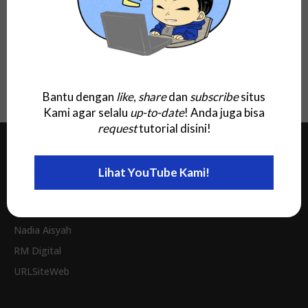
(2025) Offline Installer, Full Gratis
untuk Windows, Linux, MacOS, dan Android
Download!
Bantu dengan
like
,
share
dan
subscribe
situs
Kami agar selalu
up-to-date
! Anda juga bisa
request
tutorial disini!
Jaringan Kami
Lihat YouTube Kami!
Invitee Site
Nadia Aisyah
RM Digital
URLSiteWeb