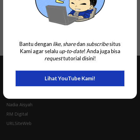
(2025) Offline Installer, Full Gratis
untuk Windows, Linux, MacOS, dan Android
Download!
Bantu dengan
like
,
share
dan
subscribe
situs
Kami agar selalu
up-to-date
! Anda juga bisa
request
tutorial disini!
Jaringan Kami
Lihat YouTube Kami!
Invitee Site
Nadia Aisyah
RM Digital
URLSiteWeb