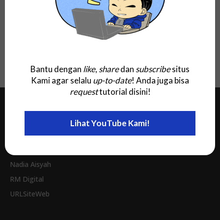
(2025) Offline Installer, Full Gratis
untuk Windows, Linux, MacOS, dan Android
Download!
Bantu dengan
like
,
share
dan
subscribe
situs
Kami agar selalu
up-to-date
! Anda juga bisa
request
tutorial disini!
Jaringan Kami
Lihat YouTube Kami!
Invitee Site
Nadia Aisyah
RM Digital
URLSiteWeb