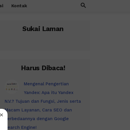
si
Kontak
Sukai Laman
Harus Dibaca!
Mengenal Pengertian
Yandex: Apa itu Yandex
N.V.? Tujuan dan Fungsi, Jenis serta
Macam Layanan, Cara SEO dan
Perbedaannya dengan Google
Search Engine!