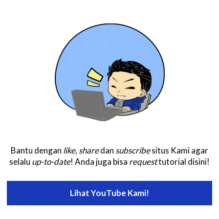
Bantu dengan
like
,
share
dan
subscribe
situs Kami agar
selalu
up-to-date
! Anda juga bisa
request
tutorial disini!
Lihat YouTube Kami!