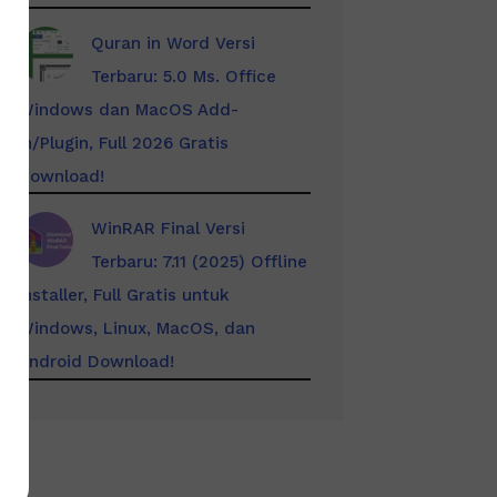
Quran in Word Versi
Terbaru: 5.0 Ms. Office
Windows dan MacOS Add-
In/Plugin, Full 2026 Gratis
Download!
WinRAR Final Versi
Terbaru: 7.11 (2025) Offline
Installer, Full Gratis untuk
Windows, Linux, MacOS, dan
Android Download!