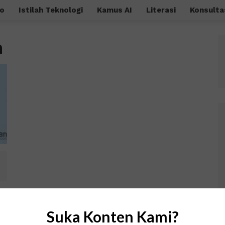
o
Istilah Teknologi
Kamus AI
Literasi
Konsulta
n
Suka Konten Kami?