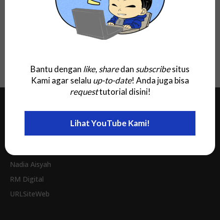
Quran in Word Versi Terbaru: 5.0 Ms.
Office Windows dan MacOS Add-
In/Plugin, Full 2026 Gratis Download!
Bantu dengan
like
,
share
dan
subscribe
situs
Kami agar selalu
up-to-date
! Anda juga bisa
request
tutorial disini!
Jaringan Kami
Lihat YouTube Kami!
Invitee Site
Nadia Aisyah
RM Digital
URLSiteWeb