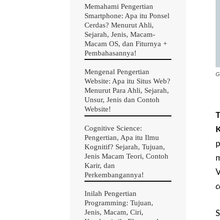
Memahami Pengertian
Smartphone: Apa itu Ponsel
Cerdas? Menurut Ahli,
Sejarah, Jenis, Macam-
Macam OS, dan Fiturnya +
Pembahasannya!
Mengenal Pengertian
G
Website: Apa itu Situs Web?
Menurut Para Ahli, Sejarah,
Unsur, Jenis dan Contoh
Website!
T
K
Cognitive Science:
Pengertian, Apa itu Ilmu
p
Kognitif? Sejarah, Tujuan,
Jenis Macam Teori, Contoh
m
Karir, dan
V
Perkembangannya!
c
Inilah Pengertian
Programming: Tujuan,
S
Jenis, Macam, Ciri,