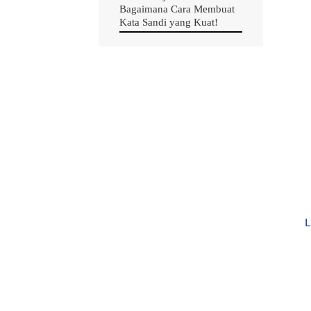
Bagaimana Cara Membuat
Kata Sandi yang Kuat!
B
L
b
s
D