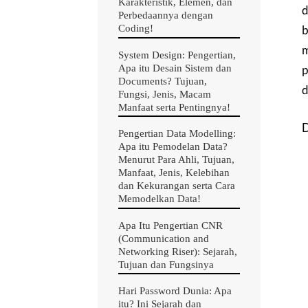
Karakteristik, Elemen, dan
d
Perbedaannya dengan
b
Coding!
m
System Design: Pengertian,
Apa itu Desain Sistem dan
p
Documents? Tujuan,
d
Fungsi, Jenis, Macam
Manfaat serta Pentingnya!
D
Pengertian Data Modelling:
Apa itu Pemodelan Data?
Menurut Para Ahli, Tujuan,
Manfaat, Jenis, Kelebihan
dan Kekurangan serta Cara
Memodelkan Data!
Apa Itu Pengertian CNR
(Communication and
Networking Riser): Sejarah,
Tujuan dan Fungsinya
Hari Password Dunia: Apa
itu? Ini Sejarah dan