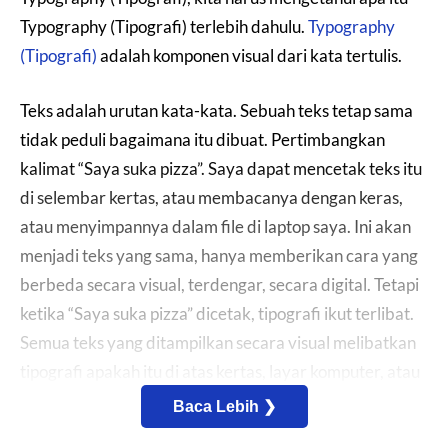
Typography (Tipografi) terlebih dahulu.
Typography
(Tipografi)
adalah komponen visual dari kata tertulis.
Teks adalah urutan kata-kata. Sebuah teks tetap sama
tidak peduli bagaimana itu dibuat. Pertimbangkan
kalimat “Saya suka pizza”. Saya dapat mencetak teks itu
di selembar kertas, atau membacanya dengan keras,
atau menyimpannya dalam file di laptop saya. Ini akan
menjadi teks yang sama, hanya memberikan cara yang
berbeda secara visual, terdengar, secara digital. Tetapi
ketika “Saya suka pizza” dicetak, tipografi ikut terlibat.
Semua teks yang ditampilkan secara visual melibatkan
tipografi apakah itu di atas kertas, layar komputer, atau
papan iklan.
Baca Lebih ❯