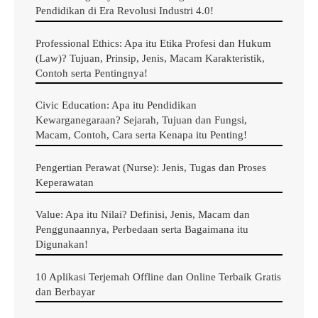
Kerning mengacu pada ruang antara karakter (huruf,
Pendidikan di Era Revolusi Industri 4.0!
angka, tanda baca) dan proses menyesuaikan ruang itu
Professional Ethics: Apa itu Etika Profesi dan Hukum
untuk menghindari kesenjangan yang tidak sedap
(Law)? Tujuan, Prinsip, Jenis, Macam Karakteristik,
dipandang dan meningkatkan keterbacaan teks.
Contoh serta Pentingnya!
3. Leading (diucapkan “led-ing”)
Civic Education: Apa itu Pendidikan
Kewarganegaraan? Sejarah, Tujuan dan Fungsi,
Macam, Contoh, Cara serta Kenapa itu Penting!
Leading adalah jarak vertikal antara baris teks di situs
web dengan kata lain ruang antar baris, bagian yang
Pengertian Perawat (Nurse): Jenis, Tugas dan Proses
Keperawatan
halus (tetapi penting!) Dari tampilan desain.
Value: Apa itu Nilai? Definisi, Jenis, Macam dan
4. Tracking (Letter-Spacing)
Penggunaannya, Perbedaan serta Bagaimana itu
Digunakan!
Tracking adalah jumlah ruang antara kata-kata (tidak
10 Aplikasi Terjemah Offline dan Online Terbaik Gratis
seperti karakter individu), dan seperti kerning dan
dan Berbayar
memimpin, sangat penting untuk keterbacaan.