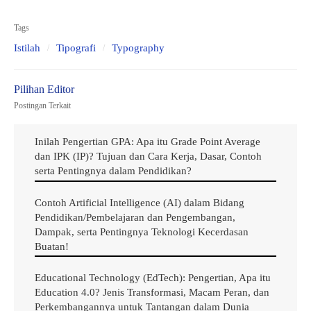
Tags
Istilah
Tipografi
Typography
Ilustrasi Gambar Istilah Dalam Typography Yang Harus Anda Ketahui
1. Font
Postingan Terkait
Font atau tipografi adalah yang menentukan tampilan
Inilah Pengertian GPA: Apa itu Grade Point Average
dan IPK (IP)? Tujuan dan Cara Kerja, Dasar, Contoh
teks Anda dan mereka biasanya dirancang oleh orang-
serta Pentingnya dalam Pendidikan?
orang yang berspesialisasi dalam desain tipe. Font
diatur oleh style keluarga (Arial) dan kemudian
Contoh Artificial Intelligence (AI) dalam Bidang
Pendidikan/Pembelajaran dan Pengembangan,
dikelompokkan berdasarkan beratnya dalam keluarga
Dampak, serta Pentingnya Teknologi Kecerdasan
itu (reguler, miring, atau tebal).
Buatan!
2. Kerning
Educational Technology (EdTech): Pengertian, Apa itu
Education 4.0? Jenis Transformasi, Macam Peran, dan
Perkembangannya untuk Tantangan dalam Dunia