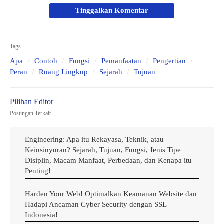
c. Bidang Kesehatan
Tinggalkan Komentar
d. Bidang Pemerintahan
Tags
Ruang Lingkup ICT
Apa
Contoh
1. Teknologi Informasi
Fungsi
Pemanfaatan
Pengertian
Peran
Ruang Lingkup
Sejarah
Tujuan
2. Teknologi Komunikasi
Contoh ICT atau TIK
Postingan Terkait
Kesimpulan
Penutup
Engineering: Apa itu Rekayasa, Teknik, atau
Keinsinyuran? Sejarah, Tujuan, Fungsi, Jenis Tipe
Pengertian ICT
Disiplin, Macam Manfaat, Perbedaan, dan Kenapa itu
Penting!
ICT
adalah semua mengacu pada semua teknologi yang
Harden Your Web! Optimalkan Keamanan Website dan
digunakan untuk menangani telekomunikasi, media
Hadapi Ancaman Cyber Security dengan SSL
siaran, sistem manajemen bangunan cerdas, sistem
Indonesia!