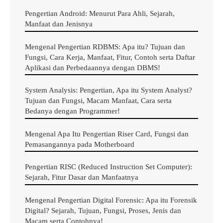
pemrosesan dan transmisi audiovisual, dan fungsi
Pengertian Android: Menurut Para Ahli, Sejarah,
kontrol dan pemantauan berbasis jaringan berdasarkan
Manfaat dan Jenisnya
simpulan Kami yang bersumber dari
Situs
Mengenal Pengertian RDBMS: Apa itu? Tujuan dan
Technopedia
.
Fungsi, Cara Kerja, Manfaat, Fitur, Contoh serta Daftar
Aplikasi dan Perbedaannya dengan DBMS!
Meskipun
Information Communication
sering dianggap
sebagai sinonim yang diperluas untuk
Information
System Analysis: Pengertian, Apa itu System Analyst?
Tujuan dan Fungsi, Macam Manfaat, Cara serta
Technology
yang cakupannya lebih luas.
Bedanya dengan Programmer!
Apa itu ICT?
Mengenal Apa Itu Pengertian Riser Card, Fungsi dan
Pemasangannya pada Motherboard
Jadi, apa itu sebenarnya ICT? Sebelumnya, ini adalah
Pengertian RISC (Reduced Instruction Set Computer):
singkatan yang ambigu jika diuraikan dalam bahasa
Sejarah, Fitur Dasar dan Manfaatnya
Indonesia, karena akronim ICT dapat memiliki 2
Mengenal Pengertian Digital Forensic: Apa itu Forensik
kepanjangan yang berbeda.
Digital? Sejarah, Tujuan, Fungsi, Proses, Jenis dan
Macam serta Contohnya!