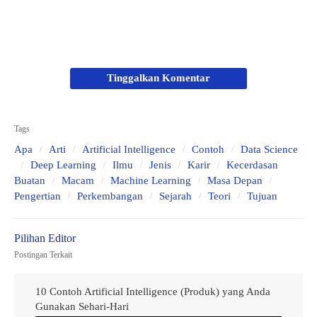
Kesimpulan
Penutup
Pengertian
Cognitive Science
Tinggalkan Komentar
Berarti
ilmu kognitif
(dalam bahasa Indonesia),
cognitive science
secara umum adalah studi tentang
Tags
bagaimana pikiran bekerja, berfungsi, dan berperilaku.
Apa
Arti
Artificial Intelligence
Contoh
Data Science
Deep Learning
Ilmu
Jenis
Karir
Kecerdasan
Buatan
Macam
Machine Learning
Masa Depan
Menurut sumber simpulan Kami yang mengutip dari
Pengertian
Perkembangan
Sejarah
Teori
Tujuan
Situs
Stanford
,
cognitive science
merupakan studi
interdisipliner tentang pikiran dan kecerdasan, yang
mencakup filsafat, psikologi, kecerdasan buatan, ilmu
Postingan Terkait
saraf, linguistik, dan antropologi.
10 Contoh Artificial Intelligence (Produk) yang Anda
Gunakan Sehari-Hari
Asal intelektualnya dari ilmu kognitif ini adalah pada