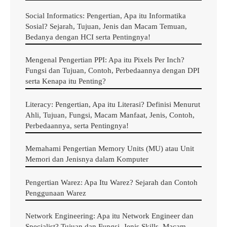
pertengahan tahun 1950-an (akan kita bahas lebih
Social Informatics: Pengertian, Apa itu Informatika
lanjut dalam subbagian sejarahnya) ketika para peneliti
Sosial? Sejarah, Tujuan, Jenis dan Macam Temuan,
Bedanya dengan HCI serta Pentingnya!
di beberapa bidang mulai mengembangkan teori
pikiran berdasarkan representasi kompleks dan
Mengenal Pengertian PPI: Apa itu Pixels Per Inch?
prosedur komputasi.
Fungsi dan Tujuan, Contoh, Perbedaannya dengan DPI
serta Kenapa itu Penting?
Apa itu Ilmu Kognitif?
Literacy: Pengertian, Apa itu Literasi? Definisi Menurut
Ahli, Tujuan, Fungsi, Macam Manfaat, Jenis, Contoh,
Perbedaannya, serta Pentingnya!
Memahami Pengertian Memory Units (MU) atau Unit
Memori dan Jenisnya dalam Komputer
Pengertian Warez: Apa Itu Warez? Sejarah dan Contoh
Penggunaan Warez
Network Engineering: Apa itu Network Engineer dan
Specialist? Tujuan dan Fungsi, Jenis Skills, Macam