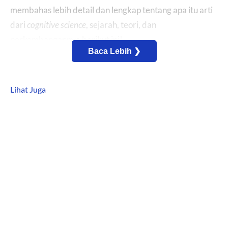
membahas lebih detail dan lengkap tentang apa itu arti
dari
cognitive science
, sejarah, teori, dan
perkembangannya berikut ini!
Baca Lebih ❯
Daftar Isi Konten:
Lihat Juga
Pengertian Cognitive Science
Apa itu Ilmu Kognitif?
Sejarah Awal Cognitive Science
Tujuan Cognitive Science (Ilmu Kognitif)
Jenis dan Macam Teori dalam Cognitive Science
serta Metode Ilmu Kognitif
Contoh Karir Cognitive Science dalam Bidang
Teknologi Informasi
Perkembangan Cognitive Science atau Ilmu
Kognitif untuk Masa Depan (Mendatang)