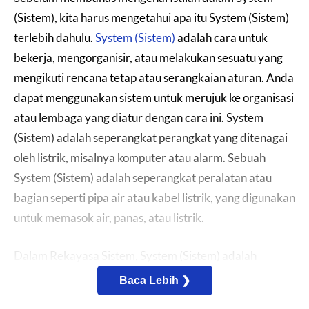
(Sistem), kita harus mengetahui apa itu System (Sistem)
terlebih dahulu.
System (Sistem)
adalah cara untuk
bekerja, mengorganisir, atau melakukan sesuatu yang
mengikuti rencana tetap atau serangkaian aturan. Anda
dapat menggunakan sistem untuk merujuk ke organisasi
atau lembaga yang diatur dengan cara ini. System
(Sistem) adalah seperangkat perangkat yang ditenagai
oleh listrik, misalnya komputer atau alarm. Sebuah
System (Sistem) adalah seperangkat peralatan atau
bagian seperti pipa air atau kabel listrik, yang digunakan
untuk memasok air, panas, atau listrik.
Dalam Rekayasa Sistem, System (Sistem) adalah
sekelompok orang dan artefak (mesin, perangkat lunak,
Baca Lebih ❯
perangkat keras, proses, dan lain sebagainya) yang