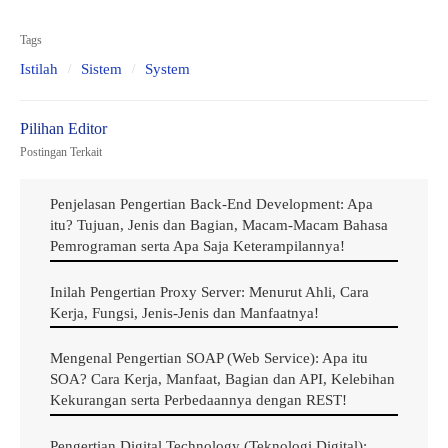
Tags
Istilah
Sistem
System
Postingan Terkait
Penjelasan Pengertian Back-End Development: Apa
itu? Tujuan, Jenis dan Bagian, Macam-Macam Bahasa
Ilustrasi Gambar Istilah Dalam System Atau Sistem Yang Harus Anda Ketahui
Pemrograman serta Apa Saja Keterampilannya!
1. Caching
Inilah Pengertian Proxy Server: Menurut Ahli, Cara
Kerja, Fungsi, Jenis-Jenis dan Manfaatnya!
Caching adalah apa yang terjadi ketika browser web
Mengenal Pengertian SOAP (Web Service): Apa itu
menyimpan aset situs web berulang seperti gambar dan
SOA? Cara Kerja, Manfaat, Bagian dan API, Kelebihan
gaya font dan sehingga situs web akan memuat lebih
Kekurangan serta Perbedaannya dengan REST!
cepat pada kunjungan berulang dari pengguna yang
Pengertian Digital Technology (Teknologi Digital):