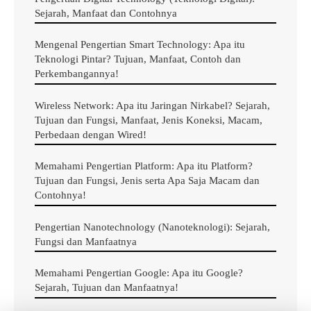
sama. Dengan caching, browser Anda tidak harus
Sejarah, Manfaat dan Contohnya
menemukan kembali roda setiap kali situs diminta.
Mengenal Pengertian Smart Technology: Apa itu
Teknologi Pintar? Tujuan, Manfaat, Contoh dan
2. Cloud computing
Perkembangannya!
Cloud computing adalah praktik di mana data tidak
Wireless Network: Apa itu Jaringan Nirkabel? Sejarah,
Tujuan dan Fungsi, Manfaat, Jenis Koneksi, Macam,
disimpan secara lokal di komputer Anda sendiri, tetapi
Perbedaan dengan Wired!
tersebar di antara sejumlah server jarak jauh yang
dapat diakses melalui internet. Layanan seperti Google
Memahami Pengertian Platform: Apa itu Platform?
Tujuan dan Fungsi, Jenis serta Apa Saja Macam dan
Docs, Facebook, dan Gmail adalah contoh komputasi
Contohnya!
awan Anda berinteraksi dengan data di komputer di
rumah yang disimpan secara eksternal di “cloud”.
Pengertian Nanotechnology (Nanoteknologi): Sejarah,
Fungsi dan Manfaatnya
Baca Juga :
System Analysis: Pengertian, Apa itu
Memahami Pengertian Google: Apa itu Google?
Sejarah, Tujuan dan Manfaatnya!
System Analyst? Tujuan dan Fungsi, Macam Manfaat,
Cara serta Bedanya dengan Programmer!