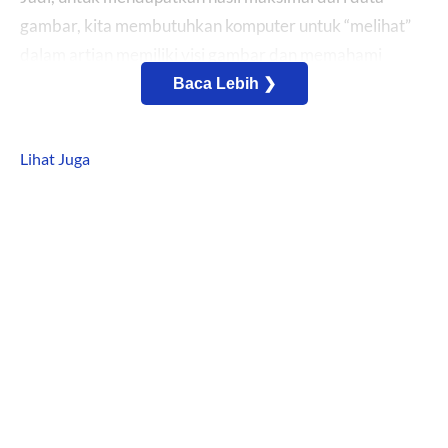
gambar, kita membutuhkan komputer untuk “melihat”
dalam artian memiliki visi gambar dan memahami
isinya.
Baca Lebih ❯
Terkait hal itulah, dalam kesempatan kali ini, Kami akan
Lihat Juga
membahas secara lebih lengkap terkait definisi
computer vision
(visi komputer), jenis dan contoh serta
pentingnya mereka di masa depan.
Oke langsung saja, berikut ini ulasannya!
Daftar Isi Konten:
Pengertian Computer Vision
Apa itu Visi Komputer?
Tujuan dan Fungsi Computer Vision