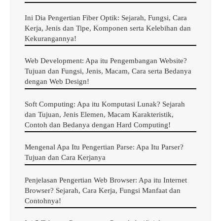
Ini Dia Pengertian Fiber Optik: Sejarah, Fungsi, Cara
Pengertian
Computer Vision
Kerja, Jenis dan Tipe, Komponen serta Kelebihan dan
Kekurangannya!
Berarti
visi komputer
(dalam bahasa Indonesia),
Web Development: Apa itu Pengembangan Website?
computer vision
adalah bidang ilmu komputer yang
Tujuan dan Fungsi, Jenis, Macam, Cara serta Bedanya
berfokus pada pembuatan sistem digital yang dapat
dengan Web Design!
memproses, menganalisis, dan memahami data visual
Soft Computing: Apa itu Komputasi Lunak? Sejarah
(gambar atau video) dengan cara yang sama seperti
dan Tujuan, Jenis Elemen, Macam Karakteristik,
yang dilakukan manusia.
Contoh dan Bedanya dengan Hard Computing!
Mengenal Apa Itu Pengertian Parse: Apa Itu Parser?
Seperti yang juga dijelaskan oleh
Situs
IBM
,
computer
Tujuan dan Cara Kerjanya
vision
ini memperoleh informasi yang berarti dari
gambar, video, dan input visual
digital system
(
baca
Penjelasan Pengertian Web Browser: Apa itu Internet
Browser? Sejarah, Cara Kerja, Fungsi Manfaat dan
pengertian
digital system
di sini
) lainnya dan mengambil
Contohnya!
tindakan atau membuat rekomendasi berdasarkan