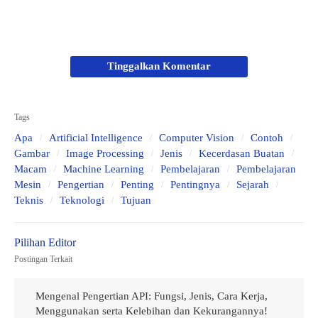
Jenis-Jenis (Tipe) Computer Vision atau Visi
Komputer dan Contohnya
a. Image Segmentation
Tinggalkan Komentar
b. Object Detection (Recognition)
c. Facial Recognition
d. Edge Detection
Tags
e. Pattern Detection
Apa
Artificial Intelligence
Computer Vision
Contoh
Gambar
Image Processing
Jenis
Kecerdasan Buatan
f. Image Classification
Macam
Machine Learning
Pembelajaran
Pembelajaran
g. Feature Matching
Mesin
Pengertian
Penting
Pentingnya
Sejarah
Teknis
Teknologi
Tujuan
Kenapa Visi Komputer Penting untuk Masa
Mendatang?
Perbedaan Computer Vision dengan Image
Postingan Terkait
Processing
Kesimpulan
Mengenal Pengertian API: Fungsi, Jenis, Cara Kerja,
Menggunakan serta Kelebihan dan Kekurangannya!
Penutup