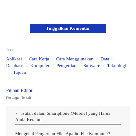
disimpan dalam database) dengan cara khusus karena
ukurannya berdasarkan simpulan Kami yang mengacu
pada sumber dari
Situs
Techtarget
.
Tinggalkan Komentar
Selain itu, perlu kalian ketahui bahwa
Binary Large Object
dapat mewakili data yang tidak harus dalam format
Tags
JavaScript
native
(asli).
Aplikasi
Cara Kerja
Cara Menggunakan
Data
Database
Komputer
Pengertian
Software
Teknologi
Antarmuka file didasarkan pada BLOB, mewarisi fungsi
Tujuan
dan memperluasnya untuk mendukung file pada sistem
pengguna.
Postingan Terkait
Apa itu
Binary Large Object
?
7+ Istilah dalam Smartphone (Mobile) yang Harus
Anda Ketahui
Mengenal Pengertian File: Apa itu File Komputer?