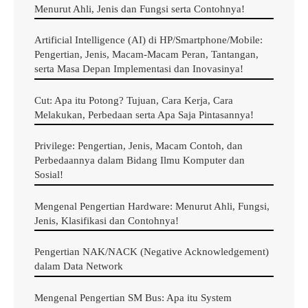
Menurut Ahli, Jenis dan Fungsi serta Contohnya!
Artificial Intelligence (AI) di HP/Smartphone/Mobile:
Pengertian, Jenis, Macam-Macam Peran, Tantangan,
serta Masa Depan Implementasi dan Inovasinya!
Cut: Apa itu Potong? Tujuan, Cara Kerja, Cara
Melakukan, Perbedaan serta Apa Saja Pintasannya!
Privilege: Pengertian, Jenis, Macam Contoh, dan
Ilustrasi Gambar Apa Itu Binary Large Object Dan BLOB Storage
Perbedaannya dalam Bidang Ilmu Komputer dan
Sosial!
Jadi, apa itu sebenarnya yang dimaksud dengan
Binary
Mengenal Pengertian Hardware: Menurut Ahli, Fungsi,
Large Object
ini? Ya, seperti yang sudah Kami jelaskan di
Jenis, Klasifikasi dan Contohnya!
atas, ini lebih dikenal dengan sebutan istilah BLOB
(secara global).
Pengertian NAK/NACK (Negative Acknowledgement)
dalam Data Network
Binary Large Object
atau merupakan kumpulan data
Mengenal Pengertian SM Bus: Apa itu System