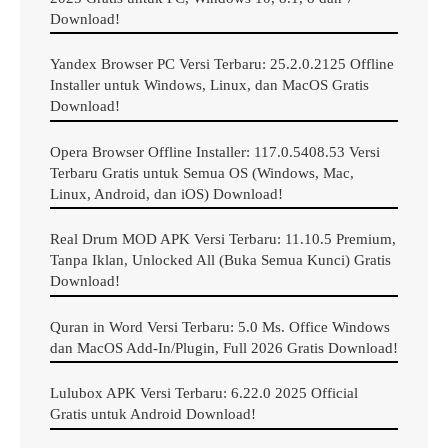
Android
Download!
Apa itu WinRAR?
Yandex Browser PC Versi Terbaru: 25.2.0.2125 Offline
Installer untuk Windows, Linux, dan MacOS Gratis
Download!
WinRAR
adalah manajer file arsip dan perangkat lunak
kompresi data.
Opera Browser Offline Installer: 117.0.5408.53 Versi
Terbaru Gratis untuk Semua OS (Windows, Mac,
Linux, Android, dan iOS) Download!
Perangkat lunak ini memungkinkan Anda untuk
mengompres file besar dan mengekstrak file
Real Drum MOD APK Versi Terbaru: 11.10.5 Premium,
terkompresi.
Tanpa Iklan, Unlocked All (Buka Semua Kunci) Gratis
Download!
Apakah Anda sudah mengunduh file yang harus “di-
Quran in Word Versi Terbaru: 5.0 Ms. Office Windows
unzip
” terlebih dahulu?
dan MacOS Add-In/Plugin, Full 2026 Gratis Download!
Lulubox APK Versi Terbaru: 6.22.0 2025 Official
Oke, jika iya, file tersebut pastinya merupakan file
Gratis untuk Android Download!
terkompresi, atau dengan kata lain yaitu adalah file