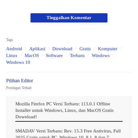
WinRAR Final Versi Terbaru
Tinggalkan Komentar
Offline Installer, Full Gratis untuk
Windows, Linux, MacOS, dan
Tags
Android Download
Android
Aplikasi
Download
Gratis
Komputer
Linux
MacOS
Software
Terbaru
Windows
Windows 10
Postingan Terkait
Mozilla Firefox PC Versi Terbaru: 113.0.1 Offline
Installer untuk Windows, Linux, dan MacOS Gratis
Download!
SMADAV Versi Terbaru: Rev. 15.3 Free Antivirus, Full
Gambar Screenshoot Penggunaan Dan Pemakaian Software Download WinRAR
Final Versi Terbaru Offline Installer Full Gratis Untuk Windows Linux MacOS Dan
2025 Gratis untuk PC, Windows 10, 8.1, 8 dan 7