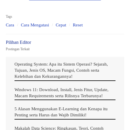
Tags
Cara
Cara Mengatasi
Cepat
Reset
Postingan Terkait
Operating System: Apa itu Sistem Operasi? Sejarah,
Tujuan, Jenis OS, Macam Fungsi, Contoh serta
Ilustrasi Gambar Printer Cara Reset Printer Canon MP237 Cepat Dan Mudah
Kelebihan dan Kekurangannya!
a. Pastikan Printer Canon MP237 Service
Windows 11: Download, Install, Jenis Fitur, Update,
Macam Requirements serta Rilisnya Terbarunya!
Mode
5 Alasan Menggunakan E-Learning dan Kenapa itu
Pastikan Printer Canon MP237 anda didalam keadaan
Penting serta Harus dan Wajib Dimiliki!
Service Mode. Caranya baca langkah di bawah ini:
Makalah Data Science: Ringkasan, Teori, Contoh