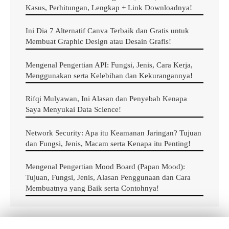
Kasus, Perhitungan, Lengkap + Link Downloadnya!
Matikan Printer Canon MP237
dengan menekan
tombol powernya, jangan langsung mencabut kabel
Ini Dia 7 Alternatif Canva Terbaik dan Gratis untuk
power karena akan bisa menyebabkan kerusakan
Membuat Graphic Design atau Desain Grafis!
Setelah itu tekan kemudian tahan tombol
Reset
atau
Mengenal Pengertian API: Fungsi, Jenis, Cara Kerja,
Stop
disusul dengan menekan tombol power. Jadi
Menggunakan serta Kelebihan dan Kekurangannya!
didalam langkah ini ke 2 tombol sesuai dan sama di
dalam kondisi dan keadaan tertekan
Rifqi Mulyawan, Ini Alasan dan Penyebab Kenapa
Saya Menyukai Data Science!
Lepaskan tombol
Reset
atau
Stop
namun permanen
tekan tombol power
Network Security: Apa itu Keamanan Jaringan? Tujuan
Tekan tombol
Stop
atau
Reset
sebanyak 6x (kali)
dan Fungsi, Jenis, Macam serta Kenapa itu Penting!
sambil tetap menekan tombol power
Mengenal Pengertian Mood Board (Papan Mood):
Lalu lepaskan ke 2 tombol ini secara bersamaan.
Tujuan, Fungsi, Jenis, Alasan Penggunaan dan Cara
Dengan begini anda sudah berada kepada kondisi
Membuatnya yang Baik serta Contohnya!
Service Mode
b. Ekstrak untuk Menggunakan File Service